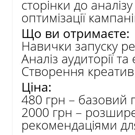
сторінки до аналізу
ТАРГЕТОВАНОЇ РЕКЛАМИ ВІД
ЄВРОПЕЙСЬКОГО УНІВЕРСИТЕТУ
оптимізації кампані
Що ви отримаєте:
05.04.2025
Навички запуску р
Аналіз аудиторії та
Створення креативів
Ціна:
480 грн – базовий 
2000 грн – розшире
рекомендаціями дл