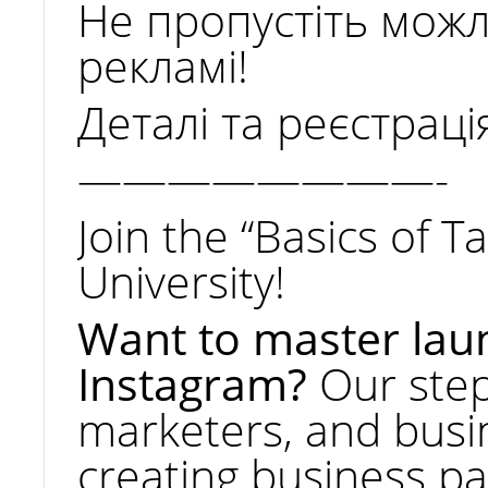
Не пропустіть можл
Європейський Університет серед
рекламі!
найкращих у рейтингу UI
GREENMETRIC WORLD UNIVERSITY
RANKINGS 2024
Деталі та реєстраці
02.04.2025
————————-
Join the “Basics of 
University!
Want to master lau
Instagram?
Our step
marketers, and busi
creating business pa