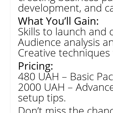
development, and ca
What You’ll Gain:
Європейський університет оголошує
набір на експрес-курси підготовки до
Skills to launch and
НМТ-2025
Audience analysis a
01.04.2025
Creative techniques 
Pricing:
480 UAH – Basic Pac
2000 UAH – Advanced
setup tips.
Don’t miss the chan